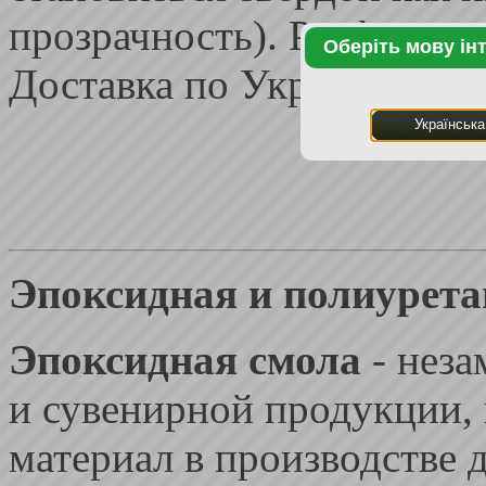
прозрачность). Расфасовка
Оберіть мову ін
Доставка по Украине.
Українська
Эпоксидная и полиурета
Эпоксидная смола
- нез
и сувенирной продукции, 
материал в производстве 