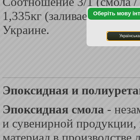
Соотношение 3/1 (смола /
1,335кг (заливаемый объем
Оберіть мову ін
Украине.
Українська
Эпоксидная и полиурета
Эпоксидная смола
- нез
и сувенирной продукции, 
материал в производстве 