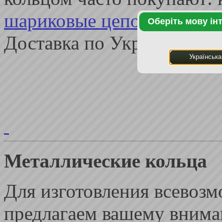
шариковые цепочки
. Мин
Оберіть мову ін
Доставка по Украине.
Українська
Металлические кольца
Для изготовления всевоз
предлагаем вашему вним