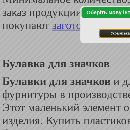
заказ продукции - от 1000
Оберіть мову ін
покупают
заготовку для з
Українська
Булавка для значков
Булавки для значков
и д
фурнитуры в производстве
Этот маленький элемент о
изделия. Купить пластико